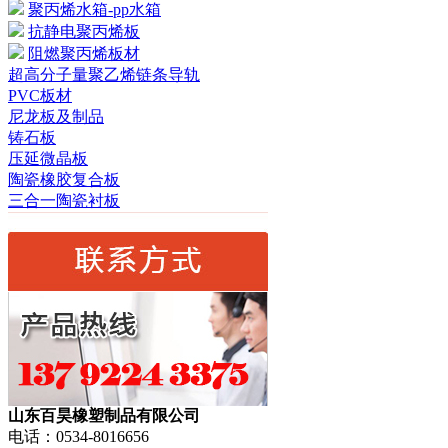
聚丙烯水箱-pp水箱
抗静电聚丙烯板
阻燃聚丙烯板材
超高分子量聚乙烯链条导轨
PVC板材
尼龙板及制品
铸石板
压延微晶板
陶瓷橡胶复合板
三合一陶瓷衬板
山东百昊橡塑制品有限公司
电话：0534-8016656